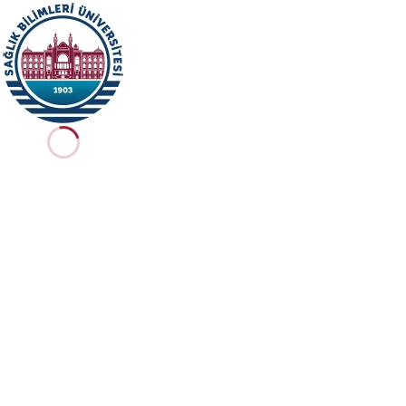
Ana içeriğe geç